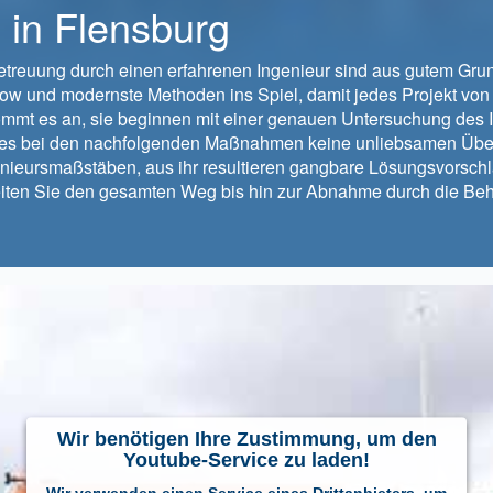
 in Flensburg
Betreuung durch einen erfahrenen Ingenieur sind aus gutem Gru
w und modernste Methoden ins Spiel, damit jedes Projekt von A
mmt es an, sie beginnen mit einer genauen Untersuchung des Is
t es bei den nachfolgenden Maßnahmen keine unliebsamen Über
enieursmaßstäben, aus ihr resultieren gangbare Lösungsvorschl
eiten Sie den gesamten Weg bis hin zur Abnahme durch die Be
Wir benötigen Ihre Zustimmung, um den
Youtube-Service zu laden!
Wir verwenden einen Service eines Drittanbieters, um