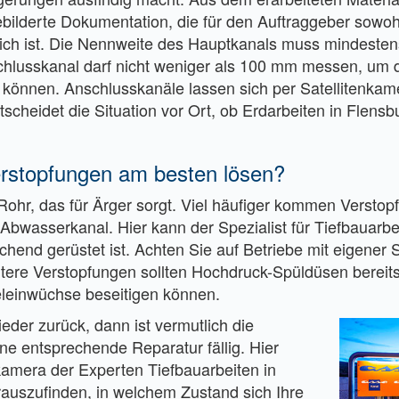
bebilderte Dokumentation, die für den Auftraggeber sowoh
ltlich ist. Die Nennweite des Hauptkanals muss mindesten
hlusskanal darf nicht weniger als 100 mm messen, um 
 können. Anschlusskanäle lassen sich per Satellitenkam
tscheidet die Situation vor Ort, ob Erdarbeiten in Flensb
erstopfungen am besten lösen?
 Rohr, das für Ärger sorgt. Viel häufiger kommen Verstop
 Abwasserkanal. Hier kann der Spezialist für Tiefbauarbe
echend gerüstet ist. Achten Sie auf Betriebe mit eigener S
eichtere Verstopfungen sollten Hochdruck-Spüldüsen bere
leinwüchse beseitigen können.
eder zurück, dann ist vermutlich die
ne entsprechende Reparatur fällig. Hier
amera der Experten Tiefbauarbeiten in
auszufinden, in welchem Zustand sich Ihre