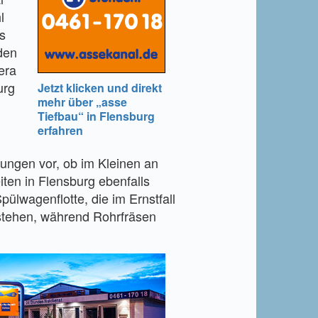
l
s
den
era
urg
Jetzt klicken und direkt
mehr über „asse
Tiefbau“ in Flensburg
erfahren
fungen vor, ob im Kleinen an
iten in Flensburg ebenfalls
pülwagenflotte, die im Ernstfall
itstehen, während Rohrfräsen