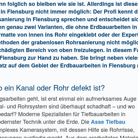
 folglich so bleiben wie sie ist. Allerdings ist dies
in Flensburg nicht immer möglich: Der Profi kennt di
anierung in Flensburg sprechen und entscheidet sic
en genau zwei Varianten, die ohne Erdbauarbeiten 
rmatte von innen ins Rohr eingeklebt oder der Expe
hoden der grabenlosen Rohrsanierung nicht möglich
digten Bereich von oben freizulegen. In diesem Fal
Flensburg zur Hand zu haben. Sie bringt neben viel
tz auf dem Gebiet der Erdbauarbeiten in Flensburg 
b ein Kanal oder Rohr defekt ist?
gsarbeiten geht, ist erst einmal ein aufmerksames Auge
nal- und Rohrsystem sind überhaupt schadhaft – und wo
edarf? Moderne Spezialisten für Tiefbauarbeiten in
dernster Technik unter die Erde. Die
Asse Tiefbau
mplexes Kamerasystem, mit dessen Hilfe sie Rohrrisse,
rungen ausfindig macht. Aus dem erarbeiteten Materia