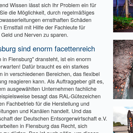
nd Wissen lässt sich Ihr Problem ein für
Sie die Möglichkeit, durch regelmäßiges
bwasserleitungen ernsthaften Schäden
rnstfall mit Hilfe der Fachleute für
Geld und Nerven zu sparen.
sburg sind enorm facettenreich
 in Flensburg" dransteht, ist ein enorm
rwarten! Dafür braucht es ein starkes
n in verschiedenen Bereichen, das flexibel
ung reagieren kann. Als Auftraggeber gilt es,
e dem ausgewählten Unternehmen fachliche
ispielsweise besagt das RAL-Gütezeichen
n Fachbetrieb für die Herstellung und
itungen und Kanälen handelt. Und das
schaft der Deutschen Entsorgerwirtschaft e.V.
uarbeiten in Flensburg das Recht, sich